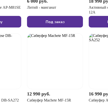
6 000 руб.
18 990 ру
se AP-M81SE
Литий - манганат
Активный с
12A
ну
Под заказ
12 990 руб.
16 990 ру
e DB-SA272
Сабвуфер Machete MF-15R
Сабвуфер A